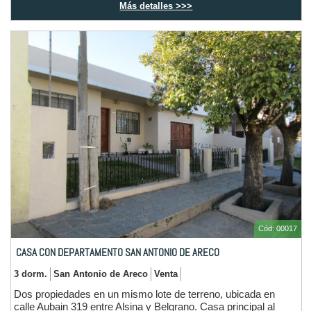
Más detalles >>>
cubierta 130 m2 aprox.
Cód: 00017
CASA CON DEPARTAMENTO SAN ANTONIO DE ARECO
3 dorm.
San Antonio de Areco
Venta
Dos propiedades en un mismo lote de terreno, ubicada en
calle Aubain 319 entre Alsina y Belgrano. Casa principal al