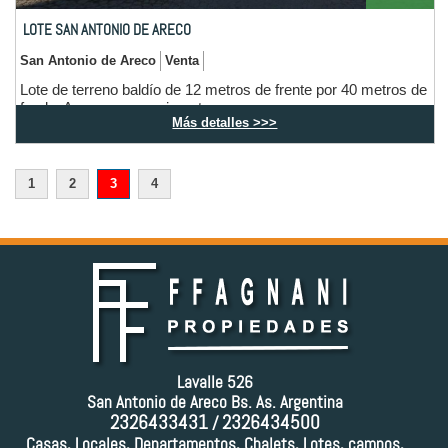
LOTE SAN ANTONIO DE ARECO
San Antonio de Areco
Venta
Lote de terreno baldío de 12 metros de frente por 40 metros de
fondo. Acceso por pavimento.
Más detalles >>>
1
2
3
4
Lavalle 526
San Antonio de Areco Bs. As. Argentina
2326433431
2326434500
/
Casas, Locales, Departamentos, Chalets, Lotes, campos,