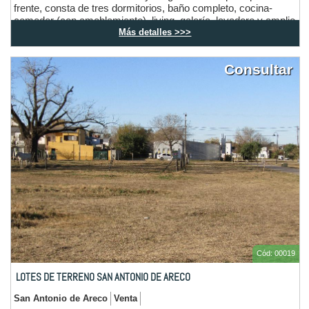
frente, consta de tres dormitorios, baño completo, cocina-
comedor (con amoblamiento), living, galería, lavadero y amplio
Más detalles >>>
garaje, con otro ambiente (oficina o dormitorio) y su
correspondiente baño.
Al contra frente, departamento de aproximadamente 40 m2.
Consultar
Integrado por un dormitorio, baño y cocina-comedor. Con
mucho terreno libre al medio.
Cód: 00019
LOTES DE TERRENO SAN ANTONIO DE ARECO
San Antonio de Areco
Venta