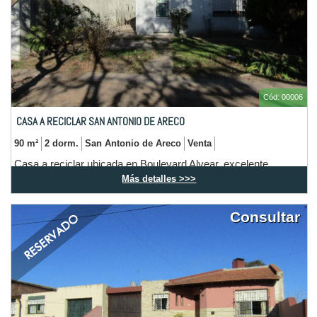
Cód: 00006
CASA A RECICLAR SAN ANTONIO DE ARECO
90 m²
2 dorm.
San Antonio de Areco
Venta
Casa a reciclar ubicada en Boulevard Alvear, excelente
ubicación a Metros de Plaza Gomez.
Más detalles >>>
Consultar