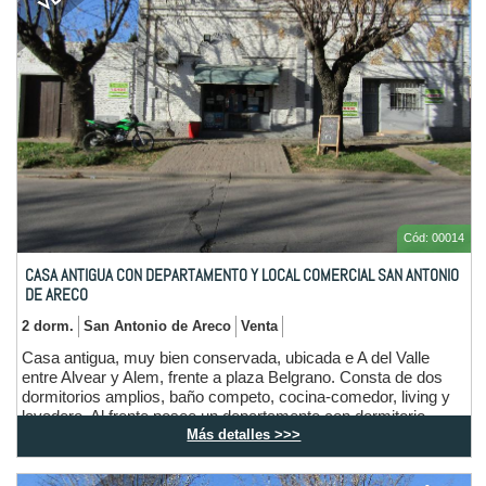
Cód: 00014
CASA ANTIGUA CON DEPARTAMENTO Y LOCAL COMERCIAL SAN ANTONIO
DE ARECO
2 dorm.
San Antonio de Areco
Venta
Casa antigua, muy bien conservada, ubicada e A del Valle
entre Alvear y Alem, frente a plaza Belgrano. Consta de dos
dormitorios amplios, baño competo, cocina-comedor, living y
lavadero. Al frente posee un departamento con dormitorio,
Más detalles >>>
cocina, baño y comedor, también un local comercial con su
respectivo baño (aproximadamente 200 m2 construidos), tiene
acceso al fondo desde la calle con mucho terreno libre.