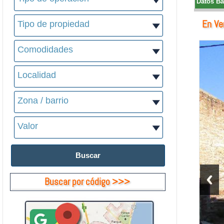
Datos Bá
En Ve
Buscar por código >>>