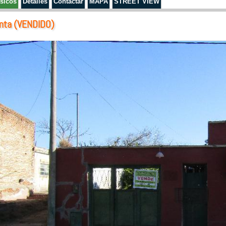
sicos
Detalles
Contactar
MAPA
STREET VIEW
nta
(VENDIDO)