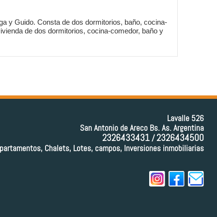
a y Guido. Consta de dos dormitorios, baño, cocina-
 vivienda de dos dormitorios, cocina-comedor, baño y
Lavalle 526
San Antonio de Areco Bs. As. Argentina
2326433431
2326434500
/
partamentos, Chalets, Lotes, campos, Inversiones inmobiliarias