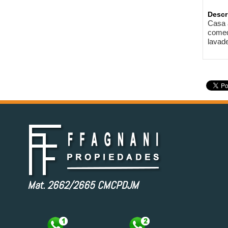
Descr
Casa 
comedo
lavade
Mat. 2662/2665 CMCPDJM