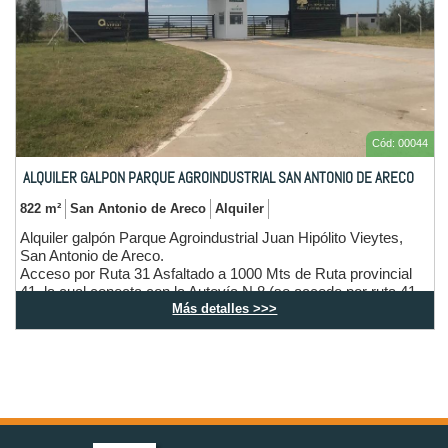
Cód: 00044
ALQUILER GALPON PARQUE AGROINDUSTRIAL SAN ANTONIO DE ARECO
822 m²
San Antonio de Areco
Alquiler
Alquiler galpón Parque Agroindustrial Juan Hipólito Vieytes,
San Antonio de Areco.
Acceso por Ruta 31 Asfaltado a 1000 Mts de Ruta provincial
41, la cual conecta con la Autovía N 8 (se accede por ruta 41
Más detalles >>>
aproximadamente 2500 Mts) lo que hace una ubicación
estratégica para la logística.
Galpón de 822 M2, ideal deposito o taller, estructura reforzada,
con acceso sobre asfalto (ya en el interior del parque)
seguridad privada, piso de concreto, instalación eléctrica,
perforación propia y pozo ciego. Superficie de terreno 2067 M2
Cuenta con portones con apertura eléctrica, cocina, oficina,
baño y también cuenta con tres ambientes en los cuales se