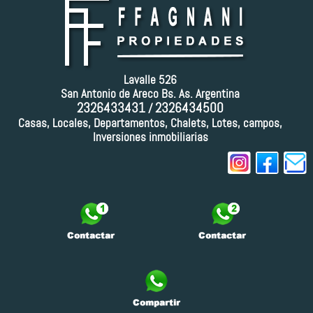
podrían utilizar como ampliación de oficinas, vestuarios o
depósito de herramientas.
Parque Agroindustrial
en
San Antonio de Areco
es la mejor
oportunidad para expandir y desarrollar el
potencial
industrial
de la zona.
Lavalle 526
San Antonio de Areco Bs. As. Argentina
2326433431
2326434500
/
Casas, Locales, Departamentos, Chalets, Lotes, campos,
Inversiones inmobiliarias