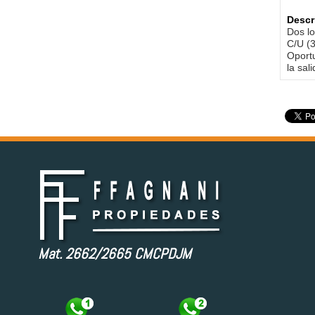
Descr
Dos lo
C/U (
Oportu
la sal
Mat. 2662/2665 CMCPDJM