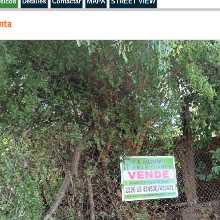
sicos
Detalles
Contactar
MAPA
STREET VIEW
nta