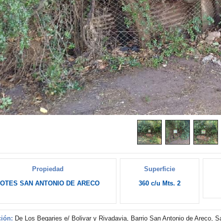
Propiedad
Superficie
OTES SAN ANTONIO DE ARECO
360 c/u Mts. 2
ión:
De Los Begaries e/ Bolivar y Rivadavia, Barrio San Antonio de Areco, S