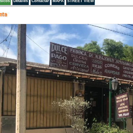
sicos
Detalles
Contactar
MAPA
STREET VIEW
nta