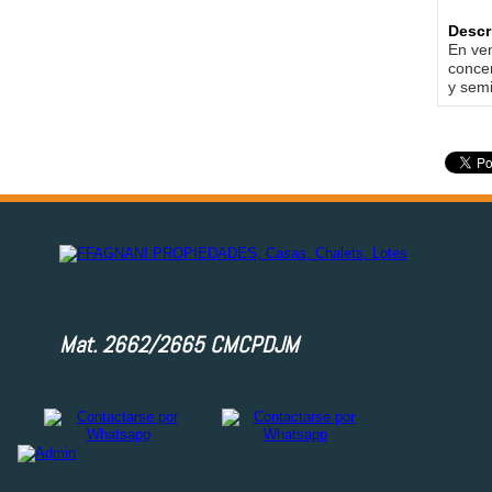
Descr
En ven
concen
y sem
Mat. 2662/2665 CMCPDJM