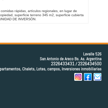
 comidas rápidas, artículos regionales, en lugar de
ropiedad, superficie terreno 345 m2, superficie cubierta
ORTUNIDAD DE INVERSÓN.
Lavalle 526
San Antonio de Areco Bs. As. Argentina
2326433431
2326434500
/
partamentos, Chalets, Lotes, campos, Inversiones inmobiliarias