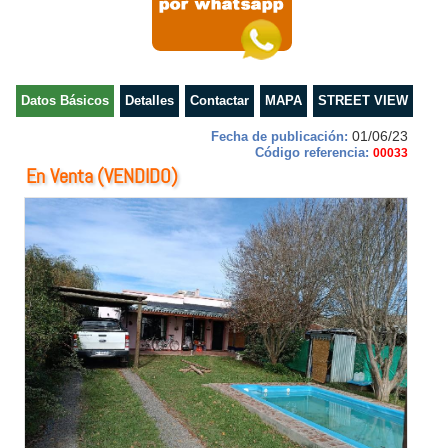
Datos Básicos
Detalles
Contactar
MAPA
STREET VIEW
01/06/23
Fecha de publicación:
Código referencia:
00033
En Venta
(VENDIDO)